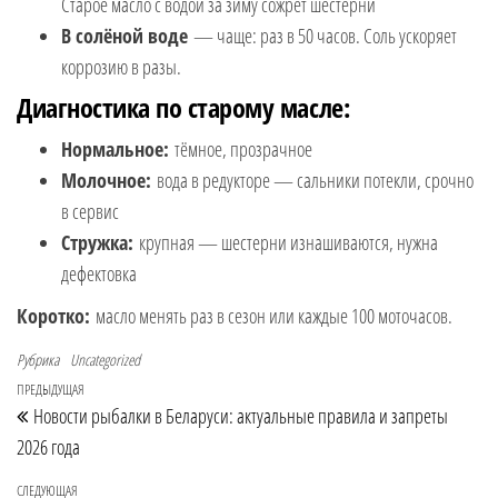
Старое масло с водой за зиму сожрёт шестерни
В солёной воде
— чаще: раз в 50 часов. Соль ускоряет
коррозию в разы.
Диагностика по старому масле:
Нормальное:
тёмное, прозрачное
Молочное:
вода в редукторе — сальники потекли, срочно
в сервис
Стружка:
крупная — шестерни изнашиваются, нужна
дефектовка
Коротко:
масло менять раз в сезон или каждые 100 моточасов.
Рубрика
Uncategorized
ПРЕДЫДУЩАЯ
Предыдущая запись
Навигация по записям
Новости рыбалки в Беларуси: актуальные правила и запреты
2026 года
СЛЕДУЮЩАЯ
Следующая запись