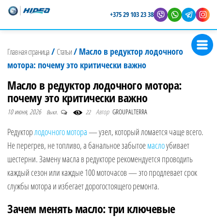
+375 29 103 23 38
Магазин
Представитель
лодочных
Hidea в
/
/
Масло в редуктор лодочного
Главная страница
Статьи
Беларуси
моторов
мотора: почему это критически важно
Hidea
Масло в редуктор лодочного мотора:
почему это критически важно
10 июня, 2026
Автор
GROUPALTERRA
Выкл.
22
Редуктор
лодочного мотора
— узел, который ломается чаще всего.
Не перегрев, не топливо, а банальное забытое
масло
убивает
шестерни. Замену масла в редукторе рекомендуется проводить
каждый сезон или каждые 100 моточасов — это продлевает срок
службы мотора и избегает дорогостоящего ремонта.
Зачем менять масло: три ключевые