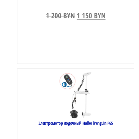
1 200
BYN
Первоначальная цена
1 150
BYN
Текущая це
Электромотор лодочный Haibo iPenguin P65