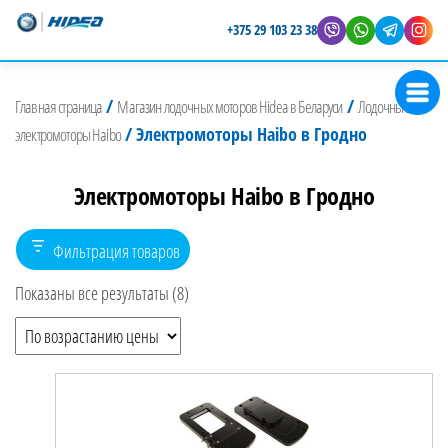
+375 29 103 23 38
Магазин
Представитель
лодочных
Hidea в
/
/
Главная страница
Магазин лодочных моторов Hidea в Беларуси
Лодочные
Беларуси
моторов
/
Электромоторы Haibo в Гродно
электромоторы Haibo
Hidea
Электромоторы Haibo в Гродно
Фильтрация товаров
Показаны все результаты (8)
Цены: по возрастанию