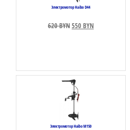
Электромотор Haibo D44
620
BYN
Первоначальная цен
550
BYN
Текущая цена
Электромотор Haibo M150