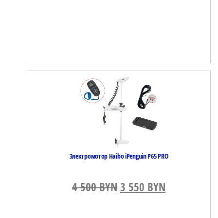
Электромотор Haibo iPenguin P65 PRO
4 500
BYN
Первоначальная цена
3 550
BYN
Текущая це