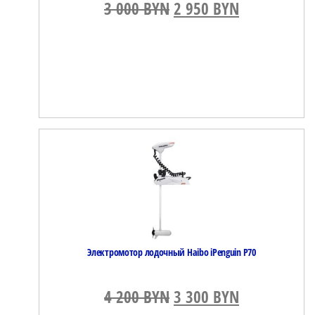
3 000
BYN
Первоначальная цена
2 950
BYN
Текущая це
Электромотор лодочный Haibo iPenguin P70
4 200
BYN
Первоначальная цена
3 300
BYN
Текущая це