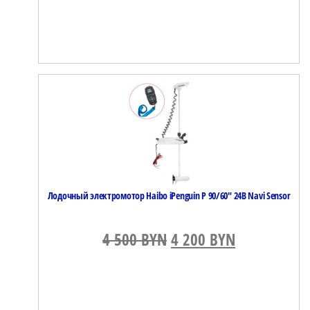
Лодочный электромотор Haibo iPenguin P 90/60″ 24В Navi Sensor
4 500
BYN
Первоначальная цена
4 200
BYN
Текущая це