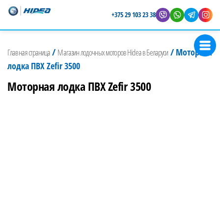
+375 29 103 23 38
Магазин
Представитель
лодочных
Hidea в
/
/
Моторная
Главная страница
Магазин лодочных моторов Hidea в Беларуси
Беларуси
моторов
лодка ПВХ Zefir 3500
Hidea
Моторная лодка ПВХ Zefir 3500