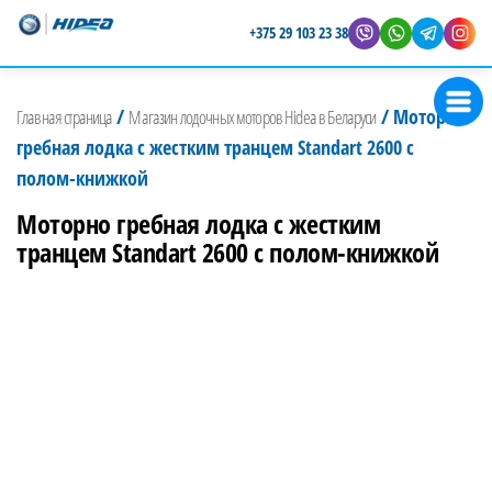
+375 29 103 23 38
Магазин
Представитель
лодочных
Hidea в
/
/
Моторно
Главная страница
Магазин лодочных моторов Hidea в Беларуси
Беларуси
моторов
гребная лодка с жестким транцем Standart 2600 с
Hidea
полом-книжкой
Моторно гребная лодка с жестким
транцем Standart 2600 с полом-книжкой