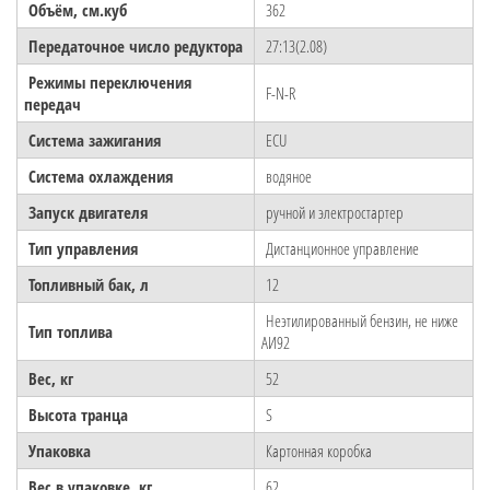
Объём, см.куб
362
Передаточное число редуктора
27:13(2.08)
Режимы переключения
F-N-R
передач
Система зажигания
ECU
Система охлаждения
водяное
Запуск двигателя
ручной и электростартер
Тип управления
Дистанционное управление
Топливный бак, л
12
Неэтилированный бензин, не ниже
Тип топлива
АИ92
Вес, кг
52
Высота транца
S
Упаковка
Картонная коробка
Вес в упаковке, кг
62