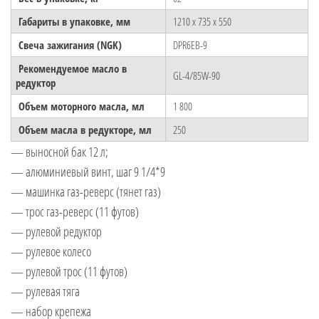
Габариты в упаковке, мм
1210 х 735 х 550
Свеча зажигания (NGK)
DPR6EB-9
Рекомендуемое масло в
GL-4/85W-90
редуктор
Объем моторного масла, мл
1 800
Объем масла в редукторе, мл
250
— выносной бак 12 л;
— алюминиевый винт, шаг 9 1/4*9
— машинка газ-реверс (тянет газ)
— трос газ-реверс (11 футов)
— рулевой редуктор
— рулевое колесо
— рулевой трос (11 футов)
— рулевая тяга
— набор крепежа