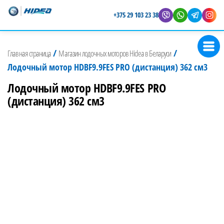
+375 29 103 23 38
Магазин
Представитель
лодочных
Hidea в
/
/
Главная страница
Магазин лодочных моторов Hidea в Беларуси
Беларуси
моторов
Лодочный мотор HDBF9.9FES PRO (дистанция) 362 см3
Hidea
Лодочный мотор HDBF9.9FES PRO
(дистанция) 362 см3