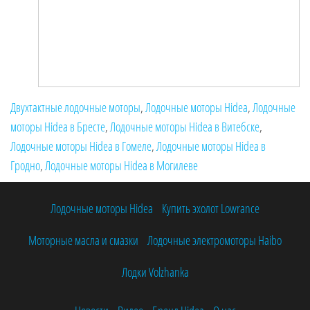
Двухтактные лодочные моторы
,
Лодочные моторы Hidea
,
Лодочные
моторы Hidea в Бресте
,
Лодочные моторы Hidea в Витебске
,
Лодочные моторы Hidea в Гомеле
,
Лодочные моторы Hidea в
Гродно
,
Лодочные моторы Hidea в Могилеве
Лодочные моторы Hidea
Купить эхолот Lowrance
Моторные масла и смазки
Лодочные электромоторы Haibo
Лодки Volzhanka