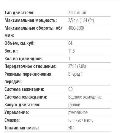
Тип двигателя:
2-х тактный
Максимальная мощность:
2,5 л.с. (1,84 кВт)
Максимальные обороты, об/
4000-5500
мин:
Объём, см.куб:
64
Вес, кг:
11,8
Кол-во цилиндров:
1
Передаточное отношение:
27:13 (2.08)
Режимы переключения
Вперед F
передач:
Система зажигания:
CDl
Система охлаждения:
Водяное охлаждение
Запуск двигателя:
ручной
Управление:
румпельное
Смазка:
топливо+ масло
Топливная смесь:
50:1