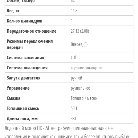
Объём, см.куб
64
Вес, кг
11,8
Кол-во цилиндров
1
Передаточное отношение
27:13 (2.08)
Режимы переключения
Вперед (F)
передач
Система зажигания
CDl
Система охлаждения
водяное охлаждение
Запуск двигателя
ручной
Управление
румпельное
Смазка
Топливо + масло
Топливная смесь
50:1
Длина ноги, мм
381
Лодочный мотор HD2.5F не требует специальных навыков
управления и подойдет как новичку, так и более опытному рыбаку.