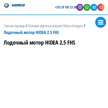
+375 29 103 23 38
Магазин
Представитель
лодочных
Hidea в
/
/
Главная страница
Магазин лодочных моторов Hidea в Беларуси
Беларуси
моторов
Лодочный мотор HIDEA 2.5 FHS
Hidea
Лодочный мотор HIDEA 2.5 FHS