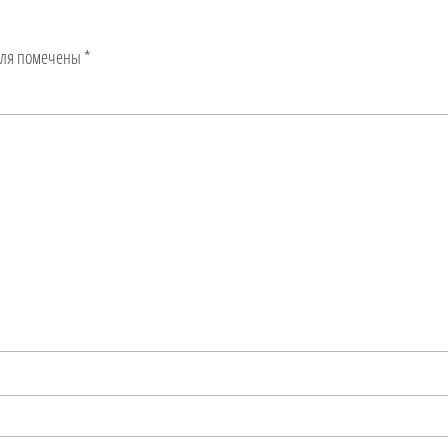
оля помечены
*