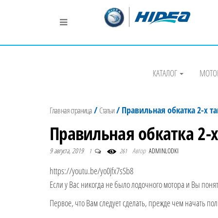
Магазин лодочных
Представитель Hidea в Беларуси
моторов Hidea
КАТАЛОГ
МОТО
/
/
Правильная обкатка 2-х та
Главная страница
Статьи
Правильная обкатка 2-х
9 августа, 2019
Автор
ADMINLODKI
1
261
https://youtu.be/yo0jfx7sSb8
Если у Вас никогда не было лодочного мотора и Вы поняти
Первое, что Вам следует сделать, прежде чем начать по