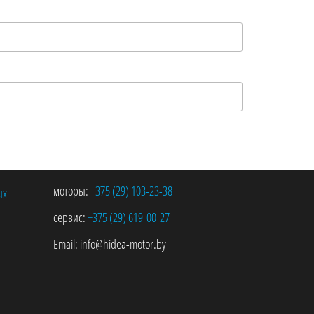
моторы:
+375 (29)
103-23-38
ых
сервис:
+375 (29)
619-00-27
Email:
info@hidea-motor.by