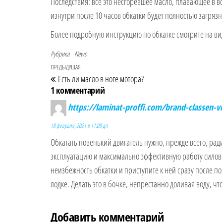
Последствия: все это несгоревшее масло, плавающее в во
изнутри после 10 часов обкатки будет полностью загря
Более подробную инструкцию по обкатке смотрите на в
Рубрика
News
ПРЕДЫДУЩАЯ
Предыдущая запись
Навигация по записям
Есть ли масло в ноге мотора?
1 комментарий
https://laminat-proffi.com/brand-classen-v
18 февраля, 2021 в 11:08 дп
Обкатать новенький двигатель нужно, прежде всего, р
эксплуатацию и максимально эффективную работу силовог
неизбежность обкатки и приступите к ней сразу после п
лодке. Делать это в бочке, непрестанно доливая воду, ч
Добавить комментарий