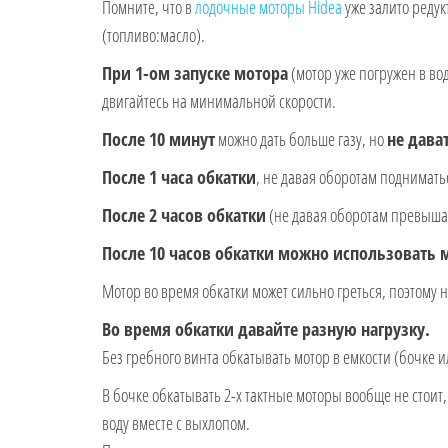
Помните, что в
лодочные моторы Hidea
уже залито редук
(топливо:масло).
При 1-ом запуске мотора
(мотор уже погружен в во
двигайтесь на минимальной скорости.
После 10 минут
можно дать больше газу, но
не дава
После 1 часа обкатки
, не давая оборотам поднимать
После 2 часов обкатки
(не давая оборотам превышат
После 10 часов обкатки можно использовать
Мотор во время обкатки может сильно греться, поэтому н
Во время обкатки давайте разную нагрузку.
Без гребного винта обкатывать мотор в емкости (бочке и
В бочке обкатывать 2-х тактные моторы вообще не стоит,
воду вместе с выхлопом.