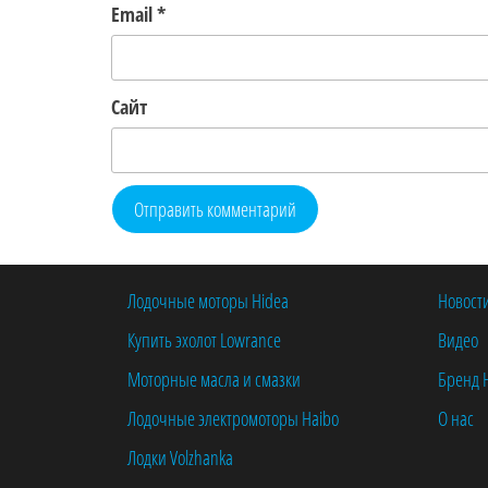
Email
*
Сайт
Лодочные моторы Hidea
Новост
Купить эхолот Lowrance
Видео
Моторные масла и смазки
Бренд 
Лодочные электромоторы Haibo
О нас
Лодки Volzhanka