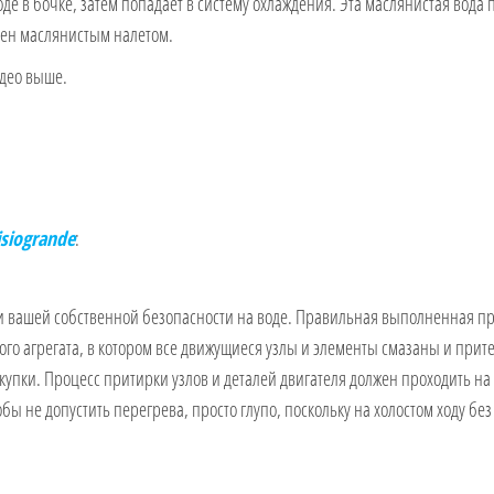
де в бочке, затем попадает в систему охлаждения. Эта маслянистая вода 
знен маслянистым налетом.
идео выше.
isiogrande
:
ади вашей собственной безопасности на воде. Правильная выполненная 
о агрегата, в котором все движущиеся узлы и элементы смазаны и притер
окупки. Процесс притирки узлов и деталей двигателя должен проходить на
тобы не допустить перегрева, просто глупо, поскольку на холостом ходу б