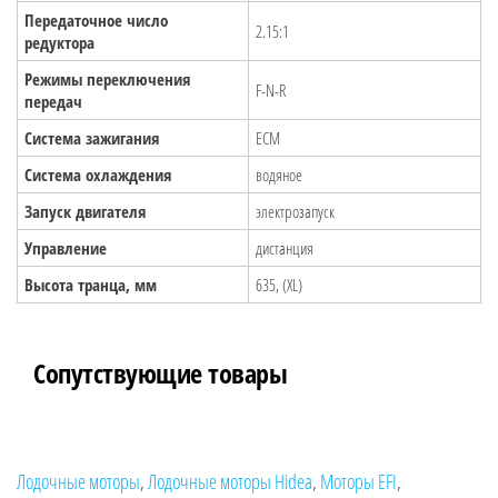
Передаточное число
2.15:1
редуктора
Режимы переключения
F-N-R
передач
Система зажигания
ECM
Система охлаждения
водяное
Запуск двигателя
электрозапуск
Управление
дистанция
Высота транца, мм
635, (XL)
Сопутствующие товары
Лодочные моторы
,
Лодочные моторы Hidea
,
Моторы EFI
,