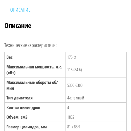
Ваше имя
ОПИСАНИЕ
Описание
Ваш телефон
Технические характеристики:
Вес
175 кг
Я даю своё согласие на обработку персональных данных
Максимальная мощность, л.с.
115 (84.6)
(кВт)
Максимальные обороты об/
5300-6300
мин
Тип двигателя
4-х тактный
Кол-во цилиндров
4
Объём, см3
1832
Размер цилиндра, мм
81 x 88.9