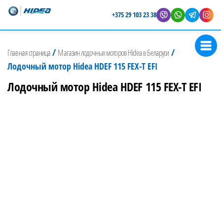
+375 29 103 23 38
Магазин
Представитель
лодочных
Hidea в
/
/
Главная страница
Магазин лодочных моторов Hidea в Беларуси
Беларуси
моторов
Лодочный мотор Hidea HDEF 115 FEX-T EFI
Hidea
Лодочный мотор Hidea HDEF 115 FEX-T EFI